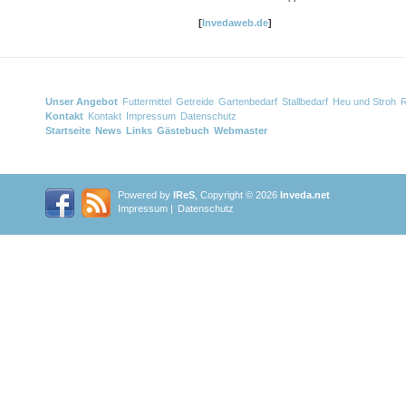
[
Invedaweb.de
]
Unser Angebot
Futtermittel
Getreide
Gartenbedarf
Stallbedarf
Heu und Stroh
R
Kontakt
Kontakt
Impressum
Datenschutz
Startseite
News
Links
Gästebuch
Webmaster
Powered by
IReS
, Copyright © 2026
Inveda.net
Impressum
|
Datenschutz