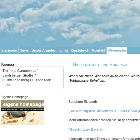
Startseite
News
Unser Angebot
Links
Gästebuch
Kontakt
Webmaster
Hier entsteht eine Homepage
Kontakt
Tier- und Gartenbedarf
Landsberger Straße 7
Wenn Sie diese Webseite ausblenden woll
06188 Landsberg OT Lohnsdorf
"Webmaster-Seite" ab.
mehr...
Eigene Homepage
Beachten Sie auch
[Die wichtigsten 10 Schritte zu Ihrer Home
Mehr Informationen erhalten Sie im geschützte
[Geschützter Bereich]
Informationen und Tipps zu diesem Service erha